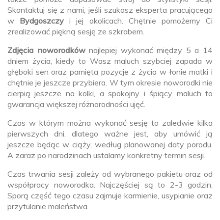
Skontaktuj się z nami, jeśli szukasz eksperta pracującego
w
Bydgoszczy
i jej okolicach. Chętnie pomożemy Ci
zrealizować piękną sesję ze szkrabem.
Zdjęcia noworodków
najlepiej wykonać między 5 a 14
dniem życia, kiedy to Wasz maluch szybciej zapada w
głęboki sen oraz pamięta pozycje z życia w łonie matki i
chętnie je jeszcze przybiera. W tym okresie noworodki nie
cierpią jeszcze na kolki, a spokojny i śpiący maluch to
gwarancja większej różnorodności ujęć.
Czas w którym można wykonać sesję to zaledwie kilka
pierwszych dni, dlatego ważne jest, aby umówić ją
jeszcze będąc w ciąży, według planowanej daty porodu.
A zaraz po narodzinach ustalamy konkretny termin sesji.
Czas trwania sesji zależy od wybranego pakietu oraz od
współpracy noworodka. Najczęściej są to 2-3 godzin.
Sporą część tego czasu zajmuje karmienie, usypianie oraz
przytulanie maleństwa.